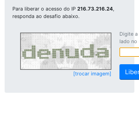
Para liberar o acesso
do IP
216.73.216.24
,
responda ao desafio abaixo.
Digite 
lado no
[trocar imagem]