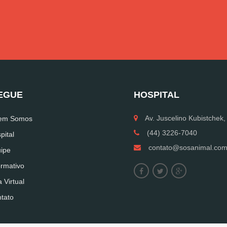
EGUE
HOSPITAL
Av. Juscelino Kubistchek,
em Somos
(44) 3226-7040
pital
contato@sosanimal.com
ipe
ormativo
a Virtual
tato