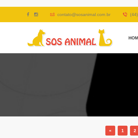
contato@sosanimal.com.br
(44)
HO
«
1
2