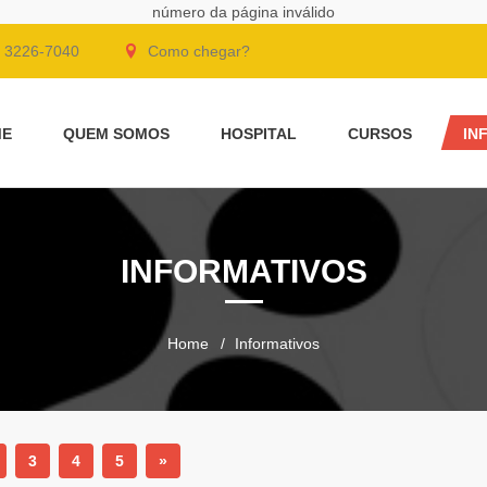
número da página inválido
 3226-7040
Como chegar?
ME
QUEM SOMOS
HOSPITAL
CURSOS
IN
INFORMATIVOS
Home
Informativos
3
4
5
»